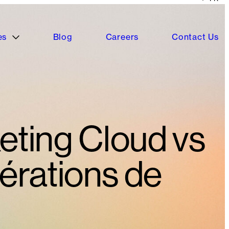
es
Blog
Careers
Contact Us
ting Cloud vs
érations de