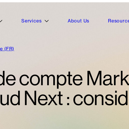
Services
About Us
Resourc
e (FR)
e compte Marke
ud Next : consid