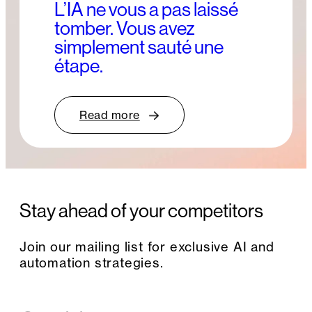
L’IA ne vous a pas laissé
tomber. Vous avez
simplement sauté une
étape.
Read more
Stay ahead of your competitors
Join our mailing list for exclusive AI and
automation strategies.
E
m