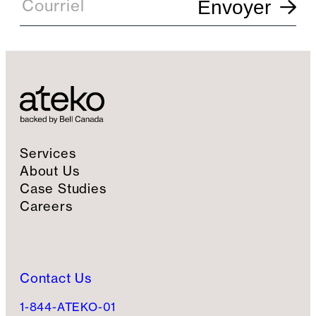
Courriel
Envoyer
a
i
l
S
i
g
n
u
p
Services
About Us
Case Studies
Careers
Contact Us
1-844-ATEKO-01