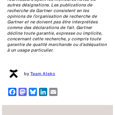
autres désignations. Les publications de
recherche de Gartner consistent en les
opinions de l’organisation de recherche de
Gartner et ne doivent pas être interprétées
comme des déclarations de fait. Gartner
décline toute garantie, expresse ou implicite,
concernant cette recherche, y compris toute
garantie de qualité marchande ou d’adéquation
à un usage particulier.
Team Ateko
F
M
Bl
Li
E
a
a
u
n
m
c
st
e
k
ai