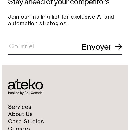
Stay ahead of your competitors
Join our mailing list for exclusive AI and
automation strategies.
E
m
Courriel
Envoyer
a
i
l
S
i
g
n
u
p
Services
About Us
Case Studies
Careers