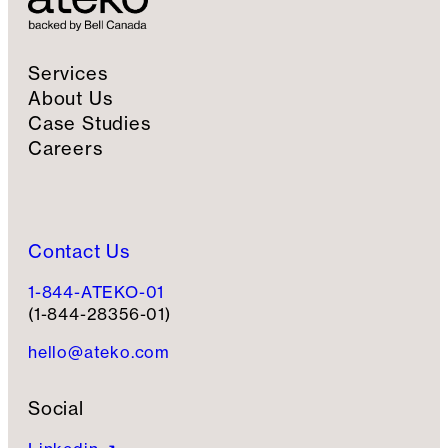
n
u
p
Services
About Us
Case Studies
Careers
Contact Us
1-844-ATEKO-01
(1-844-28356-01)
hello@ateko.com
Social