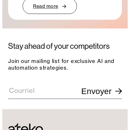
Read more
Stay ahead of your competitors
Join our mailing list for exclusive AI and
automation strategies.
E
m
Courriel
Envoyer
a
i
l
S
i
g