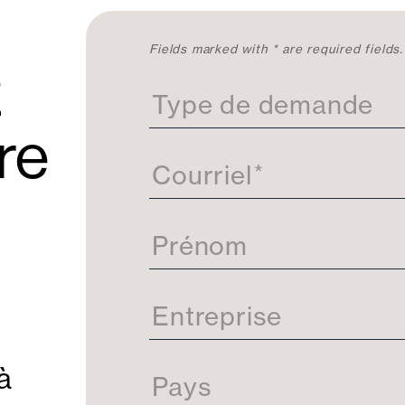
C
Fields marked with * are required fields.
z
o
n
Type de demande
t
a
re
c
t
Courriel
*
e
z
-
Prénom
n
o
u
s
Entreprise
à
Pays