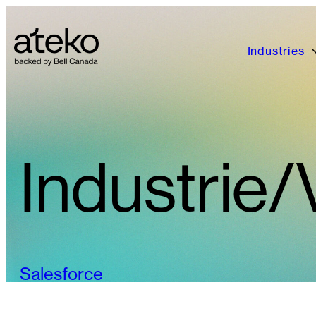
Skip
to
content
Industries
Industrie/
Salesforce