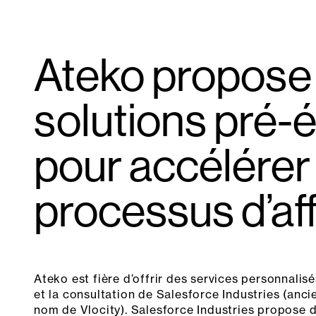
Ateko propose
solutions pré-é
pour accélérer 
processus d’af
Ateko est fière d’offrir des services personnalis
et la consultation de Salesforce Industries (anc
nom de Vlocity). Salesforce Industries propose d