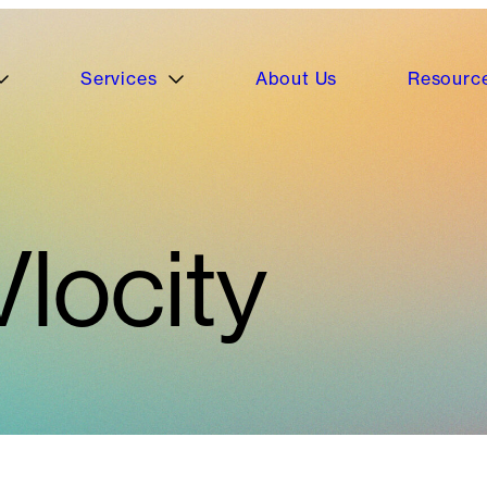
Services
About Us
Resourc
Vlocity