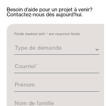
Besoin d’aide pour un projet à venir?
Contactez-nous dès aujourd’hui.
C
Fields marked with * are required fields.
o
n
Type de demande
t
a
c
t
*
Courriel
e
z
-
Prénom
n
o
u
s
Nom de famille