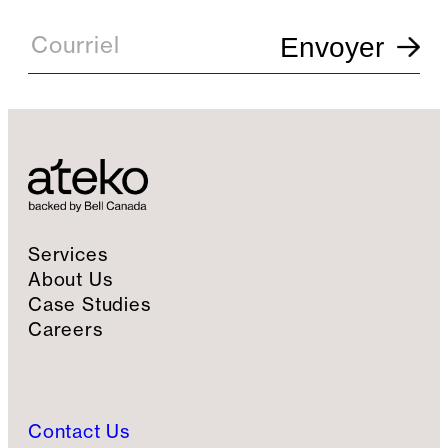
E
m
Courriel
Envoyer
a
i
l
S
i
g
n
u
p
Services
About Us
Case Studies
Careers
Contact Us