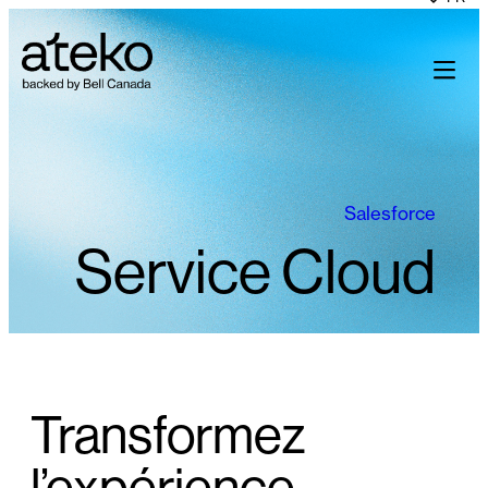
Skip
to
content
Salesforce
Service Cloud
Transformez
l’expérience