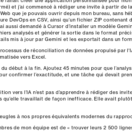
il me fallait créer une application personnalisée pour mo
ermé) et j’ai commencé à rédiger une invite à partir de 
 Web que je pouvais ouvrir depuis mon bureau, sans héb
zure DevOps en CSV, ainsi qu’un fichier ZIP contenant d
i aussi demandé à Cursor d’installer un modèle Gemini 
ichiers analysés et générer la sortie dans le format préc
tails mis à jour par Gemini et les exportait dans un form
du début à la fin. Ajoutez 45 minutes pour que l’analyst
ur confirmer l’exactitude, et une tâche qui devait pre
nsition vers l’IA n’est pas d’apprendre à rédiger des invi
qu’elle travaillait de façon inefficace. Elle avait plut
ugles à nos propres équivalents modernes du rappro
embres de mon équipe est de « trouver leurs 2 500 lignes