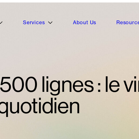
Services
About Us
Resourc
500 lignes : le 
 quotidien