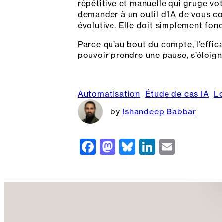
répétitive et manuelle qui gruge vo
demander à un outil d’IA de vous cons
évolutive. Elle doit simplement fonc
Parce qu’au bout du compte, l’effica
pouvoir prendre une pause, s’éloign
Automatisation
Étude de cas IA
Lo
Ishandeep Babbar
F
M
Bl
Li
E
a
a
u
n
m
c
st
e
k
ai
e
o
s
e
l
b
d
k
dI