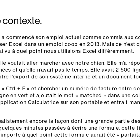
 contexte.
lle a commencé son emploi actuel comme commis aux c
ser Excel dans un emploi coop en 2013. Mais ce n’est q
i vu à quel point nous utilisions Excel différemment.
lle voulait aller marcher avec notre chien. Elle m’a rép
ées et qu’elle n’avait pas le temps. Elle avait 2 500 l
tre l’export de son système interne et un document four
r « Ctrl + F » et chercher un numéro de facture entre d
ligne en vert et ajoutait le mot « matched » dans une c
’application Calculatrice sur son portable et entrait ma
éalistement encore la façon dont une grande partie des t
c quelques minutes passées à écrire une formule, cette t
mporte à quel point cette formule aurait été « parfaite »