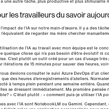
r à une autre tâche, plus productive et plus stimulante
r les travailleurs du savoir aujour
l’impact de l’IA sur notre main-d’œuvre. Il y a des tâch
t l’équivalent de regarder ma mère chercher manuelle
tilisation de l’IA au travail avec mon équipe est le conc
ruire quelque chose qui n’a pas besoin d’être évolutif ni
ise. C’est plutôt un outil créé pour un cas d’usage trè
r itérations de 15 minutes pour sauver des heures, voire
ous devions consulter le suivi Azure DevOps d’un client
nsi que des heures d’enregistrements d’ateliers. Normale
fecté à temps plein pendant une semaine entière. Qua
eilles se dressent immédiatement. Ma première pensée 
ble? » C’était plutôt : « comment puis-je utiliser l’IA po
xes avec l’IA sont NotebookLM ou Gemini. Cependant, co