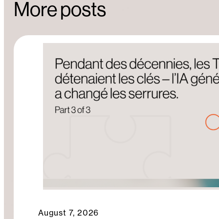
o
o
y
n
More posts
o
n
k
August 7, 2026