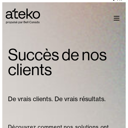
Skip
to
content
Succès de nos
clients
De vrais clients. De vrais résultats.
Découvrez comment nos solutions ont