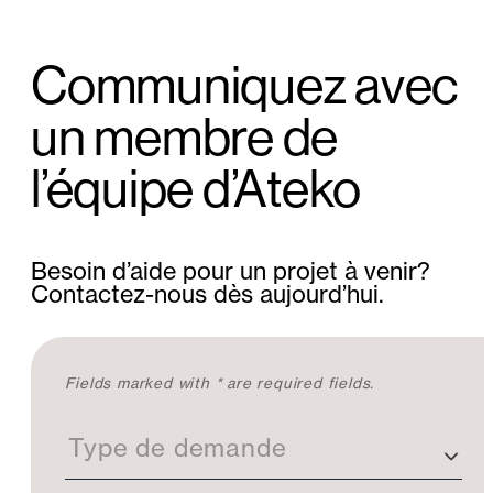
Communiquez avec
un membre de
l’équipe d’Ateko
Besoin d’aide pour un projet à venir?
Contactez-nous dès aujourd’hui.
C
Fields marked with * are required fields.
o
n
Type de demande
t
a