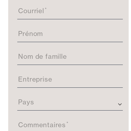
c
t
*
Courriel
e
z
-
Prénom
n
o
u
s
Nom de famille
Entreprise
Pays
*
Commentaires